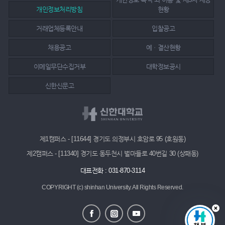
개인정보처리방침
현황
거래업체등록안내
입찰공고
채용공고
예ㆍ결산현황
이메일무단수집거부
대학정보공시
신한신문고
제1캠퍼스 - [11644] 경기도 의정부시 호암로 95 (호원동)
제2캠퍼스 - [11340] 경기도 동두천시 벌마들로 40번길 30 (상패동)
대표전화 : 031-870-3114
COPYRIGHT (c) shinhan University.
All Rights Reserved.