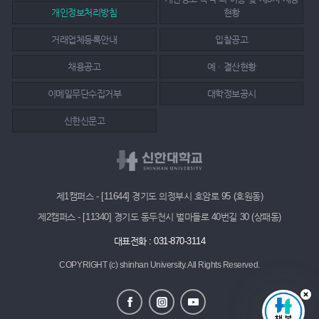
개인정보처리방침
현황
거래업체등록안내
입찰공고
채용공고
예ㆍ결산현황
이메일무단수집거부
대학정보공시
신한신문고
제1캠퍼스 - [11644] 경기도 의정부시 호암로 95 (호원동)
제2캠퍼스 - [11340] 경기도 동두천시 벌마들로 40번길 30 (상패동)
대표전화 : 031-870-3114
COPYRIGHT (c) shinhan University.
All Rights Reserved.