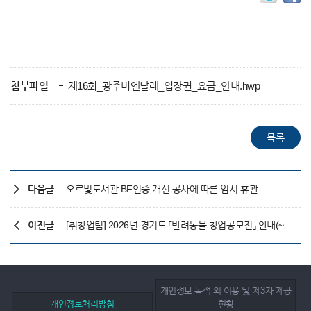
첨부파일
제16회_광주비엔날레_입장권_요금_안내.hwp
다음글
오르빛도서관 BF인증 개선 공사에 따른 임시 휴관
이전글
[취창업팀] 2026년 경기도 「반려동물 창업공모전」 안내(~8/24)
개인정보 목적 외 이용 및 제3자 제공
개인정보처리방침
현황