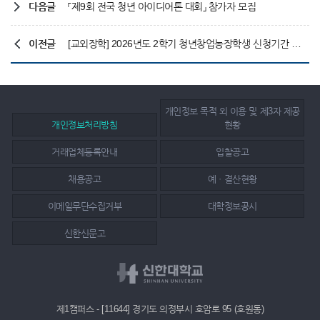
다음글
「제9회 전국 청년 아이디어톤 대회」 참가자 모집
이전글
[교외장학] 2026년도 2학기 청년창업농장학생 신청기간 변경 안내
개인정보 목적 외 이용 및 제3자 제공
개인정보처리방침
현황
거래업체등록안내
입찰공고
채용공고
예ㆍ결산현황
이메일무단수집거부
대학정보공시
신한신문고
제1캠퍼스 - [11644] 경기도 의정부시 호암로 95 (호원동)