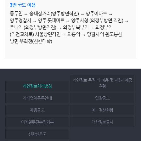
3번 국도 이용
동두천 → 송내삼거리(양주방면직진) → 양주이마트 →
양주경찰서 → 양주 롯데마트 → 양주시청 (의정부방면 직진) →
주내역 (의정부방면직진) → 의정부북부역 → 의정부역
(역전교차로) 서울방면직진 → 회룡역 → 망월사역 원도봉산
방면 우회전(신한대학)
개인정보 목적 외 이용 및 제3자 제공
개인정보처리방침
현황
거래업체등록안내
입찰공고
채용공고
예ㆍ결산현황
이메일무단수집거부
대학정보공시
신한신문고