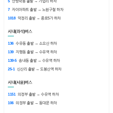
5
안방학동 출발 → 가업리 하차
7
자이아파트 출발 → 노원구철 하차
1018
덕정리 출발 → 종로5가 하차
시내(좌석)버스
136
수유동 출발 → 소요산 하차
139
지행동 출발 → 수유역 하차
139-5
송내동 출발 → 수유역 하차
25-1
신산리 출발 → 도봉산역 하차
시내(서울)버스
1151
의정부 출발 → 수유역 하차
106
의정부 출발 → 동대문 하차