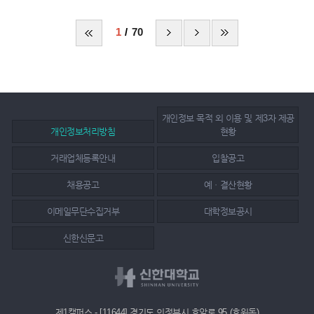
1
70
개인정보 목적 외 이용 및 제3자 제공
개인정보처리방침
현황
거래업체등록안내
입찰공고
채용공고
예ㆍ결산현황
이메일무단수집거부
대학정보공시
신한신문고
제1캠퍼스 - [11644] 경기도 의정부시 호암로 95 (호원동)