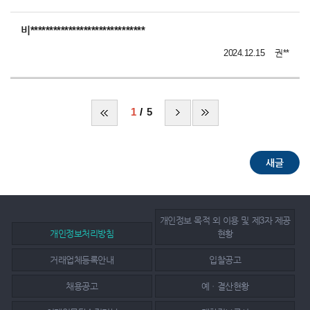
비******************************
2024.12.15
권**
1
5
개인정보 목적 외 이용 및 제3자 제공
개인정보처리방침
현황
거래업체등록안내
입찰공고
채용공고
예ㆍ결산현황