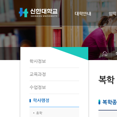
대학안내
입학
학사정보
교육과정
복학
수업정보
학사행정
복학종
휴학