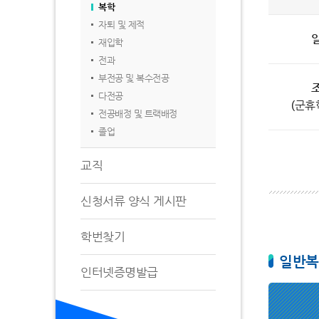
복학
자퇴 및 제적
재입학
전과
부전공 및 복수전공
다전공
(군휴
전공배정 및 트랙배정
졸업
교직
신청서류 양식 게시판
학번찾기
일반복
인터넷증명발급