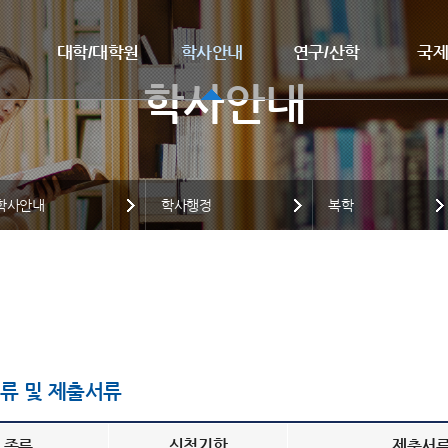
대학/대학원
학사안내
연구/산학
국
학사안내
학사행정
복학
류 및 제출서류
종류
신청기한
제출서