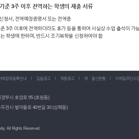
기준 3주 이후 전역하는 학생의 제출 서류
신청서, 전역예정증명서 또는 전역증
준 3주 이후에 전역하더라도 휴가 등을 통하여 사실상 수업 출석이 가능
는 학생에 한하며, 반드시 조기복학을 신청하여야 함
거래업체등록안내
입찰공고
채용공고
예ㆍ결산현황
이메일무단수
 의정부시 호암로 95 (호원동)
 동두천시 벌마들로 40번길 30 (상패동)
ity.
All Rights Reserved.