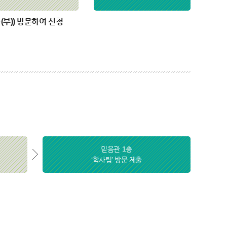
부)) 방문하여 신청
믿음관 1층
‘학사팀’ 방문 제출