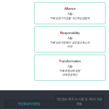
A
lliance
-Up
’THE상생가치창출’ 지산학상생협력
R
esponsibility
-Up
’THE성장지원확산‘ 글로컬교육소외
타파
T
ransformation
-Up
‘THE투명대학경영’
대학경영혁신
개인정보 목적 외 이용 및 제3자 제공
개인정보처리방침
현황