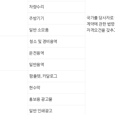
차량수리
국가를 당사자로
주방기기
계약에 관한 법령
일반 소모품
자격요건을 갖추고
청소 및 경비용역
운전용역
일반용역
팜플렛, 카달로그
현수막
홍보용 광고물
일반 인쇄광고