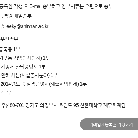
록원 작성 후 E-mail송부하고 첨부서류는 우편으로 송부
등록원 메일송부
 leeky@shinhan.ac.kr
 우편송부
등록증 1부
기부등본(법인사업자) 1부
 지방세 완납증명서 1부
 면허 사본(시설공사분야) 1부
 ~ 2014년도 중 실적증명서(제출희망업체) 1부
본 1부
 우)480-701 경기도 의정부시 호암로 95 신한대학교 재무회계팀
거래업체등록원 작성하기