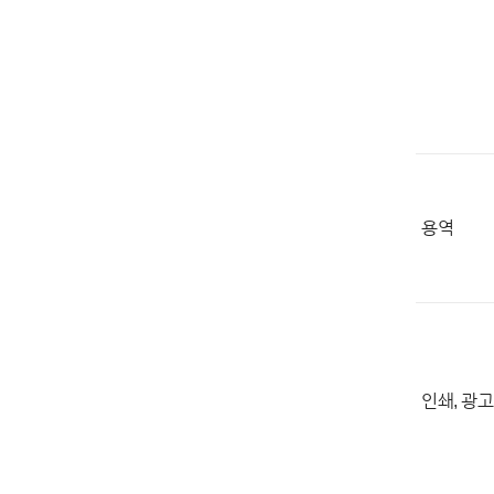
용역
인쇄, 광고