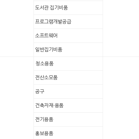
도서관 집기비품
프로그램개발공급
소프트웨어
일반집기비품
청소용품
전산소모품
공구
건축자재·용품
전기용품
홍보용품