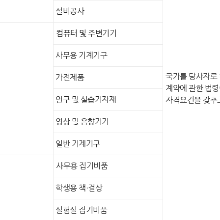
설비공사
컴퓨터 및 주변기기
사무용 기계기구
국가를 당사자로
가전제품
계약에 관한 법령
연구 및 실습기자재
자격요건을 갖추고
영상 및 음향기기
일반 기계기구
사무용 집기비품
학생용 책·걸상
실험실 집기비품