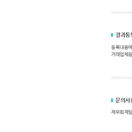
결과통
등록내용에
거래업체등록
문의사
재무회계팀 이기