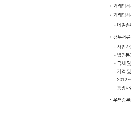
거래업체등
거래업체
메일송부:
첨부서류
사업자
법인등
국세 및
자격 및
2012
통장사
우편송부: