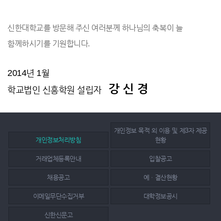
신한대학교를 방문해 주신 여러분께 하나님의 축복이 늘
함께하시기를 기원합니다.
2014년 1월
강 신 경
학교법인 신흥학원 설립자
개인정보 목적 외 이용 및 제3자 제공
개인정보처리방침
현황
거래업체등록안내
입찰공고
채용공고
예ㆍ결산현황
이메일무단수집거부
대학정보공시
신한신문고