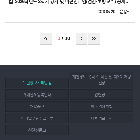
2026학년도 2학기 강사 및 비전임교임(겸임·초빙교수) 공개채용 공고
2026.05.29
문용석
1
10
개인정보 목적 외 이용 및 제3자 제공
개인정보처리방침
현황
거래업체등록안내
입찰공고
채용공고
예ㆍ결산현황
이메일무단수집거부
대학정보공시
신한신문고