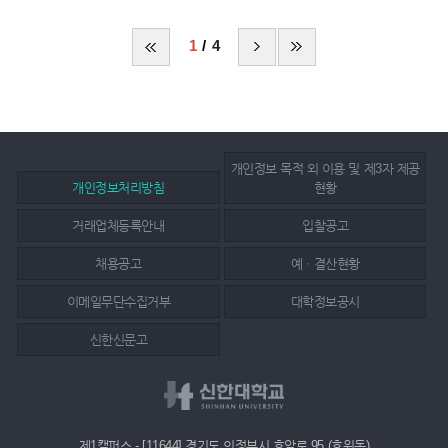
1
4
개인정보 목적 외 이용 및 제3자 제공
개인정보처리방침
현황
거래업체등록안내
입찰공고
채용공고
예ㆍ결산현황
이메일무단수집거부
대학정보공시
신한신문고
제1캠퍼스 - [11644] 경기도 의정부시 호암로 95 (호원동)