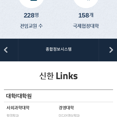
228
158
명
개
전임교원 수
국제협정대학
Links
신한
대학/대학원
사회과학대학
경영대학
행정학과
미디어영상학과