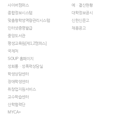
사이버캠퍼스
예ㆍ결산현황
종합정보시스템
대학정보공시
맞춤형학생역량관리시스템
신한신문고
인터넷증명발급
채용공고
중앙도서관
평생교육원[제1,2캠퍼스]
국제처
SOUP 홈페이지
성희롱ㆍ성폭력상담실
학생상담센터
장애학생센터
취창업지원서비스
교수학습센터
산학협력단
MYCA+