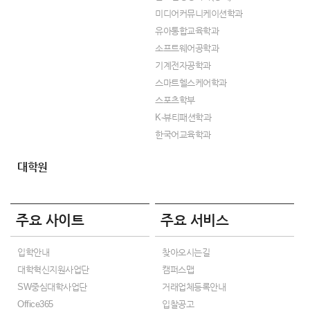
미디어커뮤니케이션학과
유아통합교육학과
소프트웨어공학과
기계전자공학과
스마트헬스케어학과
스포츠학부
K-뷰티패션학과
한국어교육학과
대학원
주요 사이트
주요 서비스
입학안내
찾아오시는길
대학혁신지원사업단
캠퍼스맵
SW중심대학사업단
거래업체등록안내
Office365
입찰공고