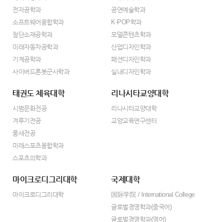
전자공학과
공연예술학과
소프트웨어융합학과
K-POP학과
첨단소재공학과
모델콘텐츠학과
미래자동차공학과
산업디자인학과
기계공학과
패션디자인학과
사이버드론봇군사학과
실내디자인학과
태권도 체육대학
리나시타교양대학
시범문화전공
리나시타교양대학
겨루기전공
교양교육연구센터
품새전공
미래스포츠융합학과
스포츠의학과
마이크로디그리대학
국제대학
마이크로디그리대학
国际学院 / International College
글로벌경영학과(중국어)
글로벌경영학과(영어)