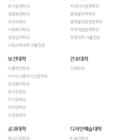
토지행정학과
빅데이터경영학과
경찰행정학과
글로벌무역학과
유아교육과
글로벌관광경영학과
사회복지학과
국제개발협력학과
상담심리학과
경영대학 자율전공
사회과학대학 자율전공
보건대학
간호대학
식품영양학과
간호학과
바이오식품외식산업학과
임상병리학과
방사선학과
치기공학과
치위생학과
안경광학과
공과대학
디자인예술대학
에너지공학과
K-뷰티학과