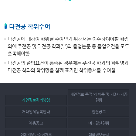
다전공 학위수여
다전공에 대하여 학위를 수여받기 위해서는 이수하여야할 학점
외에 주전공 및 다전공 학과(부)의 졸업논문 등 졸업요건을 모두
충족해야함
다전공의 졸업요건이 충족된 경우에는 주전공 학과의 학위명과
다전공 학과의 학위명을 함께 표기한 학위증서를 수여함
개인정보 목적 외 이용 및 제3자 제공
개인정보처리방침
현황
거래업체등록안내
입찰공고
채용공고
예ㆍ결산현황
이메일무단수집거부
대학정보공시