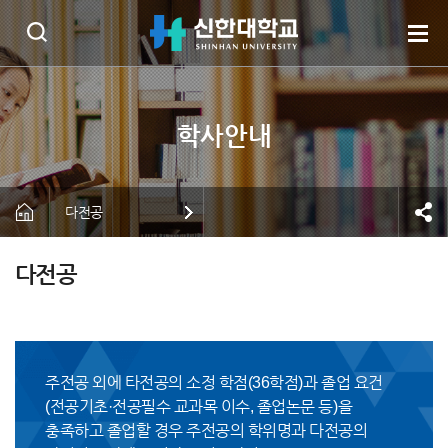
다전공
다전공
주전공 외에 타전공의 소정 학점(36학점)과 졸업 요건
(전공기초·전공필수 교과목 이수, 졸업논문 등)을
충족하고 졸업할 경우 주전공의 학위명과 다전공의