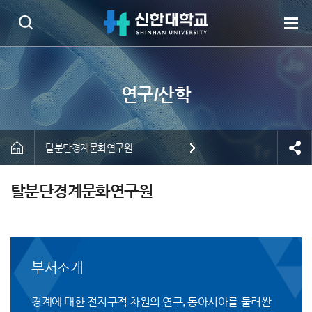
탈분단경계문화연구원
탈분단경계문화연구원
부서소개
경계에 대한 전지구적 차원의 연구, 동아시아를 둘러싼