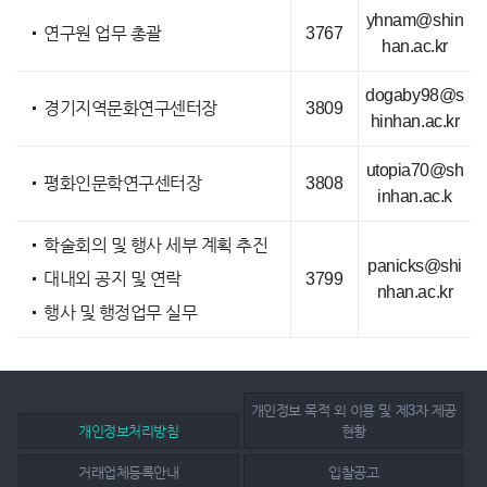
yhnam@shin
연구원 업무 총괄
3767
han.ac.kr
dogaby98@s
경기지역문화연구센터장
3809
hinhan.ac.kr
utopia70@sh
평화인문학연구센터장
3808
inhan.ac.k
학술회의 및 행사 세부 계획 추진
panicks@shi
대내외 공지 및 연락
3799
nhan.ac.kr
행사 및 행정업무 실무
개인정보 목적 외 이용 및 제3자 제공
개인정보처리방침
현황
거래업체등록안내
입찰공고