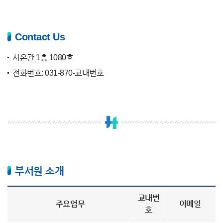
Contact Us
시온관 1층 1080호
전화번호: 031-870-교내번호
부서원 소개
교내번
주요업무
이메일
호